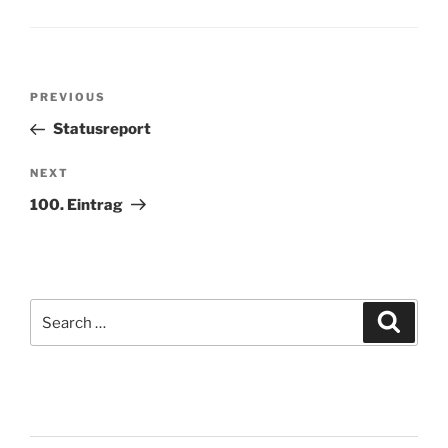
Post
Previous
PREVIOUS
navigation
Post
Statusreport
Next
NEXT
Post
100. Eintrag
Search
Search
for: