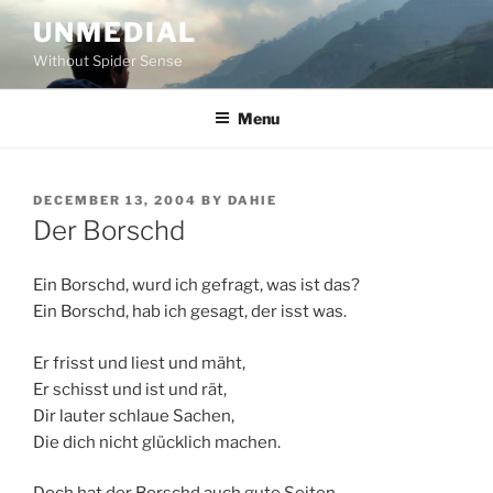
Skip
UNMEDIAL
to
Without Spider Sense
content
Menu
POSTED
DECEMBER 13, 2004
BY
DAHIE
ON
Der Borschd
Ein Borschd, wurd ich gefragt, was ist das?
Ein Borschd, hab ich gesagt, der isst was.
Er frisst und liest und mäht,
Er schisst und ist und rät,
Dir lauter schlaue Sachen,
Die dich nicht glücklich machen.