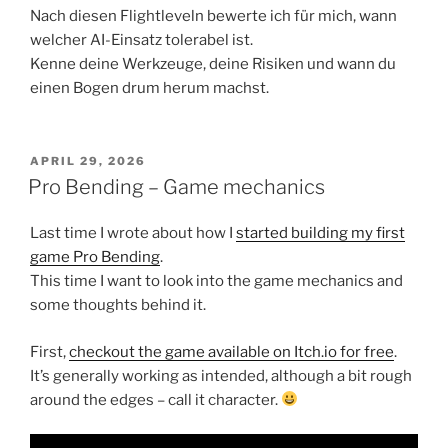
Nach diesen Flightleveln bewerte ich für mich, wann
welcher AI-Einsatz tolerabel ist.
Kenne deine Werkzeuge, deine Risiken und wann du
einen Bogen drum herum machst.
POSTED
APRIL 29, 2026
ON
Pro Bending – Game mechanics
Last time I wrote about how I
started building my first
game Pro Bending
.
This time I want to look into the game mechanics and
some thoughts behind it.
First,
checkout the game available on Itch.io for free
.
It’s generally working as intended, although a bit rough
around the edges – call it character.