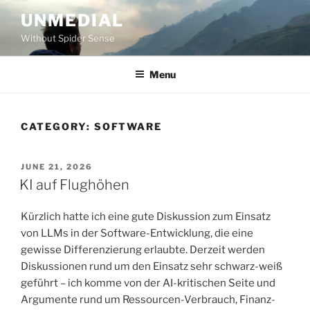
Skip
UNMEDIAL
to
Without Spider Sense
content
Menu
CATEGORY:
SOFTWARE
POSTED
JUNE 21, 2026
ON
KI auf Flughöhen
Kürzlich hatte ich eine gute Diskussion zum Einsatz
von LLMs in der Software-Entwicklung, die eine
gewisse Differenzierung erlaubte. Derzeit werden
Diskussionen rund um den Einsatz sehr schwarz-weiß
geführt – ich komme von der AI-kritischen Seite und
Argumente rund um Ressourcen-Verbrauch, Finanz-