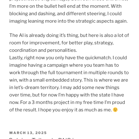
I’m more on the bullet hell end at the moment. With
blocking and dashing, and different steering, I could
imaging leaning more into the strategic aspects again.
The AI is already doing it’s thing, but here is also a lot of
room for improvement, for better play, strategy,
coordination and personalities.
Lastly, right now you only have the quickmatch. I could
imagine having a campaign where you team has to
work through the full tournament in multiple rounds to
win, with a small embedded story. This is where we are
in let’s-dream territory. I may add some new things
over time, but for now I’m happy with the state I have
now. For a 3 months project in my free time I’m proud
of the result. I hope you enjoy it as much as me.
POSTED
MARCH 13, 2025
ON