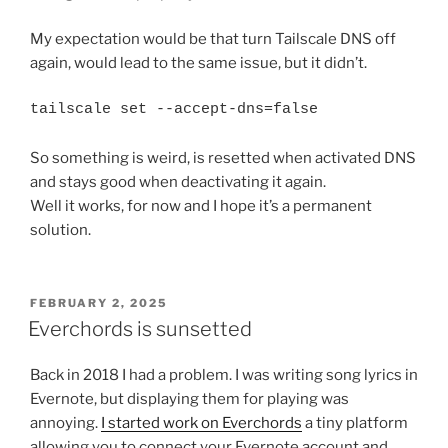
My expectation would be that turn Tailscale DNS off
again, would lead to the same issue, but it didn’t.
tailscale set --accept-dns=false
So something is weird, is resetted when activated DNS
and stays good when deactivating it again.
Well it works, for now and I hope it’s a permanent
solution.
POSTED
FEBRUARY 2, 2025
ON
Everchords is sunsetted
Back in 2018 I had a problem. I was writing song lyrics in
Evernote, but displaying them for playing was
annoying.
I started work on Everchords
a tiny platform
allowing you to connect your Evernote account and