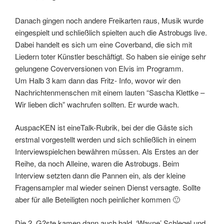
Danach gingen noch andere Freikarten raus, Musik wurde
eingespielt und schließlich spielten auch die Astrobugs live.
Dabei handelt es sich um eine Coverband, die sich mit
Liedern toter Künstler beschäftigt. So haben sie einige sehr
gelungene Coverversionen von Elvis im Programm.
Um Halb 3 kam dann das Fritz- Info, wovor wir den
Nachrichtenmenschen mit einem lauten “Sascha Klettke –
Wir lieben dich” wachrufen sollten. Er wurde wach.
AuspacKEN ist eineTalk-Rubrik, bei der die Gäste sich
erstmal vorgestellt werden und sich schließlich in einem
Interviewspielchen bewähren müssen. Als Erstes an der
Reihe, da noch Alleine, waren die Astrobugs. Beim
Interview setzten dann die Pannen ein, als der kleine
Fragensampler mal wieder seinen Dienst versagte. Sollte
aber für alle Beteiligten noch peinlicher kommen 🙂
Die 2. G?ste kamen dann auch bald. ‘Wayne’ Schlegel und