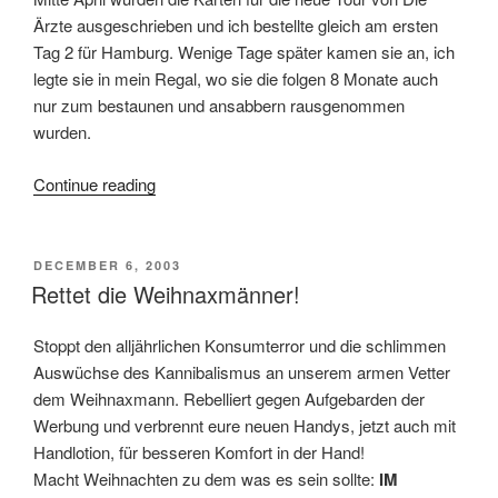
Ärzte ausgeschrieben und ich bestellte gleich am ersten
Tag 2 für Hamburg. Wenige Tage später kamen sie an, ich
legte sie in mein Regal, wo sie die folgen 8 Monate auch
nur zum bestaunen und ansabbern rausgenommen
wurden.
“Die
Continue reading
Ärzte
–
Jenseits
POSTED
DECEMBER 6, 2003
ON
der
Rettet die Weihnaxmänner!
Grenze
des
Stoppt den alljährlichen Konsumterror und die schlimmen
Zumutbaren
Auswüchse des Kannibalismus an unserem armen Vetter
–
dem Weihnaxmann. Rebelliert gegen Aufgebarden der
Hamburg”
Werbung und verbrennt eure neuen Handys, jetzt auch mit
Handlotion, für besseren Komfort in der Hand!
Macht Weihnachten zu dem was es sein sollte:
IM