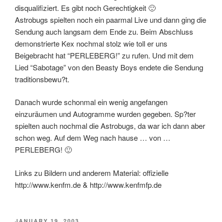
disqualifiziert. Es gibt noch Gerechtigkeit 🙂
Astrobugs spielten noch ein paarmal Live und dann ging die
Sendung auch langsam dem Ende zu. Beim Abschluss
demonstrierte Kex nochmal stolz wie toll er uns
Beigebracht hat “PERLEBERG!” zu rufen. Und mit dem
Lied “Sabotage” von den Beasty Boys endete die Sendung
traditionsbewu?t.
Danach wurde schonmal ein wenig angefangen
einzuräumen und Autogramme wurden gegeben. Sp?ter
spielten auch nochmal die Astrobugs, da war ich dann aber
schon weg. Auf dem Weg nach hause … von …
PERLEBERG! 🙂
Links zu Bildern und anderem Material: offizielle
http://www.kenfm.de & http://www.kenfmfp.de
POSTED
JANUARY 19, 2003