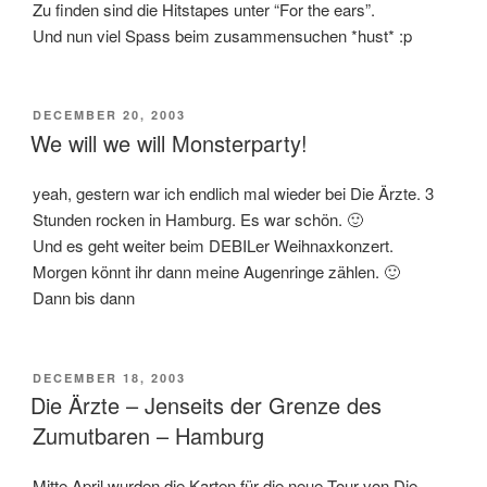
Zu finden sind die Hitstapes unter “For the ears”.
Und nun viel Spass beim zusammensuchen *hust* :p
POSTED
DECEMBER 20, 2003
ON
We will we will Monsterparty!
yeah, gestern war ich endlich mal wieder bei Die Ärzte. 3
Stunden rocken in Hamburg. Es war schön. 🙂
Und es geht weiter beim DEBILer Weihnaxkonzert.
Morgen könnt ihr dann meine Augenringe zählen. 🙂
Dann bis dann
POSTED
DECEMBER 18, 2003
ON
Die Ärzte – Jenseits der Grenze des
Zumutbaren – Hamburg
Mitte April wurden die Karten für die neue Tour von Die