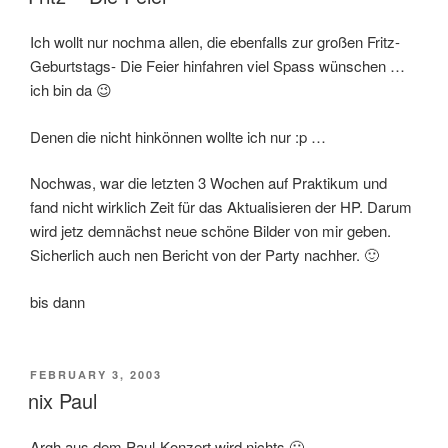
Ich wollt nur nochma allen, die ebenfalls zur großen Fritz-
Geburtstags- Die Feier hinfahren viel Spass wünschen …
ich bin da 😉
Denen die nicht hinkönnen wollte ich nur :p …
Nochwas, war die letzten 3 Wochen auf Praktikum und
fand nicht wirklich Zeit für das Aktualisieren der HP. Darum
wird jetz demnächst neue schöne Bilder von mir geben.
Sicherlich auch nen Bericht von der Party nachher. 🙂
bis dann
POSTED
FEBRUARY 3, 2003
ON
nix Paul
Argh aus dem Paul-Konzert wird nichts 🙁