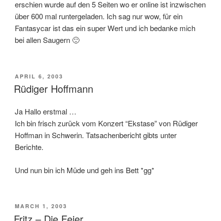
erschien wurde auf den 5 Seiten wo er online ist inzwischen
über 600 mal runtergeladen. Ich sag nur wow, für ein
Fantasycar ist das ein super Wert und ich bedanke mich
bei allen Saugern 🙂
POSTED
APRIL 6, 2003
ON
Rüdiger Hoffmann
Ja Hallo erstmal …
Ich bin frisch zurück vom Konzert “Ekstase” von Rüdiger
Hoffman in Schwerin. Tatsachenbericht gibts unter
Berichte.
Und nun bin ich Müde und geh ins Bett *gg*
POSTED
MARCH 1, 2003
ON
Fritz – Die Feier