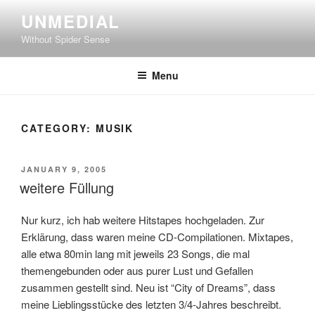
Skip
UNMEDIAL
to
Without Spider Sense
content
Menu
CATEGORY:
MUSIK
POSTED
JANUARY 9, 2005
ON
weitere Füllung
Nur kurz, ich hab weitere Hitstapes hochgeladen. Zur
Erklärung, dass waren meine CD-Compilationen. Mixtapes,
alle etwa 80min lang mit jeweils 23 Songs, die mal
themengebunden oder aus purer Lust und Gefallen
zusammen gestellt sind. Neu ist “City of Dreams”, dass
meine Lieblingsstücke des letzten 3/4-Jahres beschreibt.