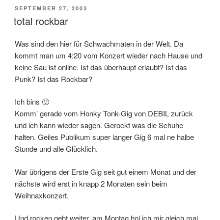
POSTED
SEPTEMBER 27, 2003
ON
total rockbar
Was sind den hier für Schwachmaten in der Welt. Da
kommt man um 4:20 vom Konzert wieder nach Hause und
keine Sau ist online. Ist das überhaupt erlaubt? Ist das
Punk? Ist das Rockbar?
Ich bins 🙂
Komm’ gerade vom Honky Tonk-Gig von DEBIL zurück
und ich kann wieder sagen. Gerockt was die Schuhe
halten. Geiles Publikum super langer Gig 6 mal ne halbe
Stunde und alle Glücklich.
War übrigens der Erste Gig seit gut einem Monat und der
nächste wird erst in knapp 2 Monaten sein beim
Weihnaxkonzert.
Und rocken geht weiter, am Montag hol ich mir gleich mal