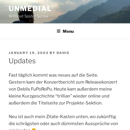
Skip
UNMEDIAL
to
Without Spider Sense
content
Menu
POSTED
JANUARY 19, 2003
BY
DAHIE
ON
Updates
Fast täglich kommt was neues auf die Seite.
Gestern kam der Konzertbericht zum Releasekonzert
von Debils FuPoRoPu. Heute kam außerdem meine
kleine Kurzgeschichte “trillian” wieder online und
außerdem die Titelseite zur Projekte-Sektion.
Neu ist auch mein Zitate-Kasten unten, wo zukünftig
die schrägsten oder auch dümmsten Aussprüche von