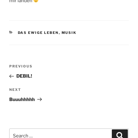
mir landen
CATEGORIES
DAS EWIGE LEBEN
,
MUSIK
Post
Previous
PREVIOUS
navigation
Post
DEBIL!
Next
NEXT
Post
Buuuhhhhh
Search
Search