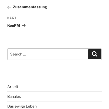
navigation
Post
Zusammenfassung
Next
NEXT
Post
KenFM
Search
Search
for:
Arbeit
Banales
Das ewige Leben