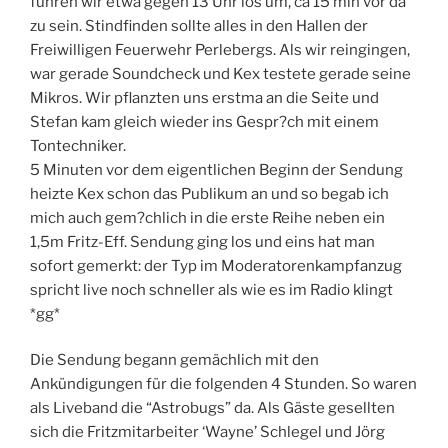
fuhren wir etwa gegen 13 Uhr los um, ca 15 min vor da
zu sein. Stindfinden sollte alles in den Hallen der
Freiwilligen Feuerwehr Perlebergs. Als wir reingingen,
war gerade Soundcheck und Kex testete gerade seine
Mikros. Wir pflanzten uns erstma an die Seite und
Stefan kam gleich wieder ins Gespr?ch mit einem
Tontechniker.
5 Minuten vor dem eigentlichen Beginn der Sendung
heizte Kex schon das Publikum an und so begab ich
mich auch gem?chlich in die erste Reihe neben ein
1,5m Fritz-Eff. Sendung ging los und eins hat man
sofort gemerkt: der Typ im Moderatorenkampfanzug
spricht live noch schneller als wie es im Radio klingt
*gg*
Die Sendung begann gemächlich mit den
Ankündigungen für die folgenden 4 Stunden. So waren
als Liveband die “Astrobugs” da. Als Gäste gesellten
sich die Fritzmitarbeiter ‘Wayne’ Schlegel und Jörg