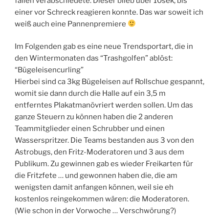
fallen verabschiedete. Dieser blieb über 10sek, bis
einer vor Schreck reagieren konnte. Das war soweit ich
weiß auch eine Pannenpremiere
Im Folgenden gab es eine neue Trendsportart, die in
den Wintermonaten das “Trashgolfen” ablöst:
“Bügeleisencurling”
Hierbei sind ca 3kg Bügeleisen auf Rollschue gespannt,
womit sie dann durch die Halle auf ein 3,5 m
entferntes Plakatmanövriert werden sollen. Um das
ganze Steuern zu können haben die 2 anderen
Teammitglieder einen Schrubber und einen
Wasserspritzer. Die Teams bestanden aus 3 von den
Astrobugs, den Fritz-Moderatoren und 3 aus dem
Publikum. Zu gewinnen gab es wieder Freikarten für
die Fritzfete … und gewonnen haben die, die am
wenigsten damit anfangen können, weil sie eh
kostenlos reingekommen wären: die Moderatoren.
(Wie schon in der Vorwoche … Verschwörung?)