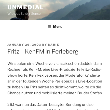
Skip
UNMEDIAL
to
Without Spider Sense
content
Menu
POSTED
JANUARY 26, 2003
BY
DAHIE
ON
Fritz – KenFM in Perleberg
Wir spulen eine Woche vor: Ich saß schön daddelnd am
Rechner, als KenFM, eine Live-Produzierte Fritz-Radio-
Show hörte. Ken ‘kex’ Jebsen, der Moderator k?ndigte
an in der folgenden Woche Perleberg als Live-Location
zu haben. Da Fritz selten so dicht kommt, wollte ich die
Chance nutzen und mobilisierte meinen Bruder Stefan.
26.1 war nun das Datum besagter Sendung und so