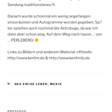
Sendung traditionsbewu?t.
Danach wurde schonmal ein wenig angefangen
einzuräumen und Autogramme wurden gegeben. Sp?
ter spielten auch nochmal die Astrobugs, da war ich
dann aber schon weg. Auf dem Weg nach hause … von
… PERLEBERG!
Links zu Bildern und anderem Material: offizielle
http://www.kenfm.de & http://www.kenfmfp.de
CATEGORIES
DAS EWIGE LEBEN
,
MUSIK
Post
Previous
PREVIOUS