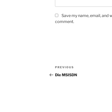
Save my name, email, and we
comment.
Post
Previous
PREVIOUS
navigation
Post
Die MSISDN