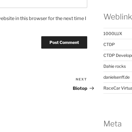
Weblink
bsite in this browser for the next time I
1000LUX
CTDP
CTDP Develop
Dahie rocks
danielsenff.de
NEXT
Next
Post
RaceCar Virtua
Biotop
Meta