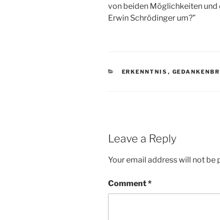
von beiden Möglichkeiten und
Erwin Schrödinger um?”
CATEGORIES
ERKENNTNIS
,
GEDANKENB
Leave a Reply
Your email address will not be 
Comment
*