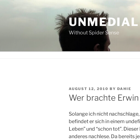
Skip
to
UNMEDIAL
content
Without Spider Sense
POSTED
AUGUST 12, 2010
BY
DAHIE
ON
Wer brachte Erwin
Solange ich nicht nachschlage,
befindet er sich in einem unde
Leben” und “schon tot”. Dieser 
anderes nachlese. Da bereits j