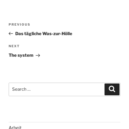
Post
Previous
PREVIOUS
navigation
Post
Das tägliche Was-zur-Hölle
Next
NEXT
Post
The system
Search
Search
for:
Arbeit