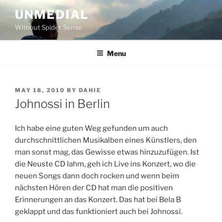
Skip
UNMEDIAL
to
Without Spider Sense
content
Menu
POSTED
MAY 18, 2010
BY
DAHIE
ON
Johnossi in Berlin
Ich habe eine guten Weg gefunden um auch
durchschnittlichen Musikalben eines Künstlers, den
man sonst mag, das Gewisse etwas hinzuzufügen. Ist
die Neuste CD lahm, geh ich Live ins Konzert, wo die
neuen Songs dann doch rocken und wenn beim
nächsten Hören der CD hat man die positiven
Erinnerungen an das Konzert. Das hat bei Bela B
geklappt und das funktioniert auch bei Johnossi.