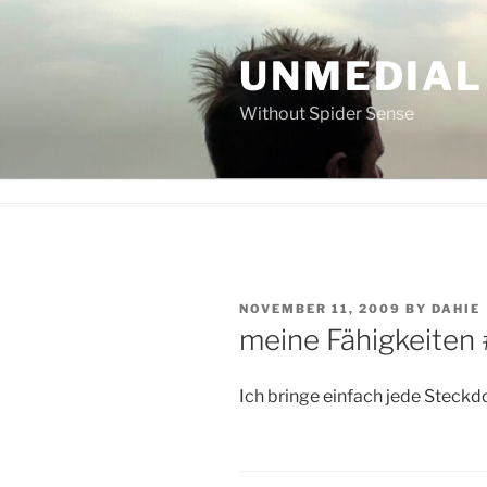
Skip
to
UNMEDIAL
content
Without Spider Sense
POSTED
NOVEMBER 11, 2009
BY
DAHIE
ON
meine Fähigkeiten
Ich bringe einfach jede Steck