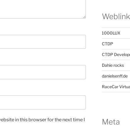
Weblink
1000LUX
CTDP
CTDP Develop
Dahie rocks
danielsenff.de
RaceCar Virtua
bsite in this browser for the next time I
Meta