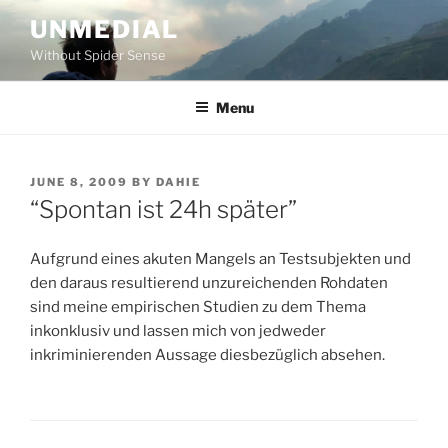
Skip
UNMEDIAL
to
Without Spider Sense
content
Menu
POSTED
JUNE 8, 2009
BY
DAHIE
ON
“Spontan ist 24h später”
Aufgrund eines akuten Mangels an Testsubjekten und
den daraus resultierend unzureichenden Rohdaten
sind meine empirischen Studien zu dem Thema
inkonklusiv und lassen mich von jedweder
inkriminierenden Aussage diesbezüglich absehen.