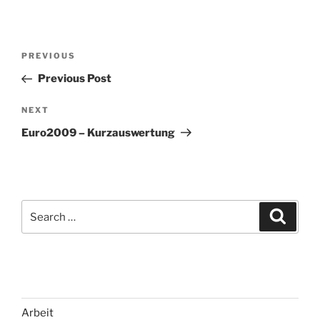
Post
Previous
PREVIOUS
navigation
Post
Previous Post
Next
NEXT
Post
Euro2009 – Kurzauswertung
Search
Search
for:
Arbeit