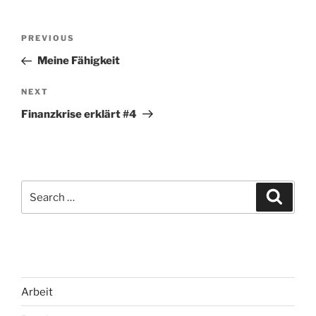
Post
Previous
PREVIOUS
navigation
Post
Meine Fähigkeit
Next
NEXT
Post
Finanzkrise erklärt #4
Search
Search
for:
Arbeit