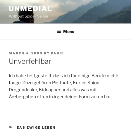
Skip
UNMEDIAL
to
Without Spider Sense
content
Menu
POSTED
MARCH 4, 2009
BY
DAHIE
ON
Unverfehlbar
Ich habe festgestellt, dass ich für einige Berufe nichts
tauge. Dazu gehören Postbote, Kurier, Spion,
Drogendealer, Kidnapper und alles was mit
Ãœbergabetreffen in irgendeiner Form zu tun hat.
CATEGORIES
DAS EWIGE LEBEN