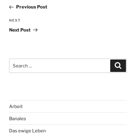
navigation
Post
Previous Post
Next
NEXT
Post
Next Post
Search
Search
for:
Arbeit
Banales
Das ewige Leben