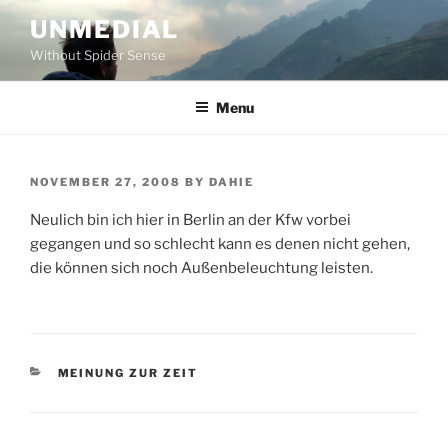
Skip
UNMEDIAL
to
Without Spider Sense
content
Menu
POSTED
NOVEMBER 27, 2008
BY
DAHIE
ON
Neulich bin ich hier in Berlin an der Kfw vorbei
gegangen und so schlecht kann es denen nicht gehen,
die können sich noch Außenbeleuchtung leisten.
CATEGORIES
MEINUNG ZUR ZEIT