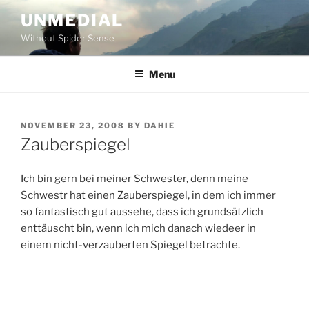
Skip
UNMEDIAL
to
Without Spider Sense
content
Menu
POSTED
NOVEMBER 23, 2008
BY
DAHIE
ON
Zauberspiegel
Ich bin gern bei meiner Schwester, denn meine
Schwestr hat einen Zauberspiegel, in dem ich immer
so fantastisch gut aussehe, dass ich grundsätzlich
enttäuscht bin, wenn ich mich danach wiedeer in
einem nicht-verzauberten Spiegel betrachte.