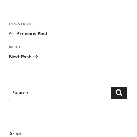
Post
Previous
PREVIOUS
navigation
Post
Previous Post
Next
NEXT
Post
Next Post
Search
Search
for:
Arbeit