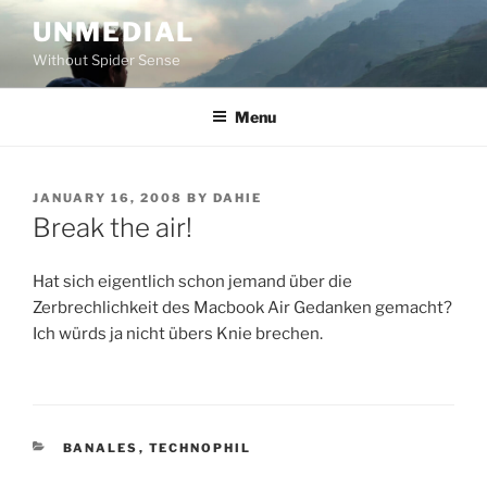
Skip
UNMEDIAL
to
Without Spider Sense
content
Menu
POSTED
JANUARY 16, 2008
BY
DAHIE
ON
Break the air!
Hat sich eigentlich schon jemand über die
Zerbrechlichkeit des Macbook Air Gedanken gemacht?
Ich würds ja nicht übers Knie brechen.
CATEGORIES
BANALES
,
TECHNOPHIL