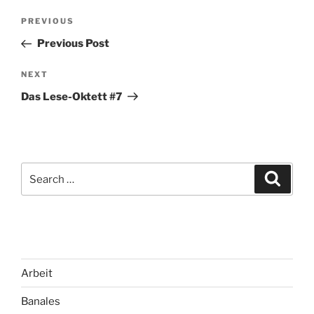
Post
Previous
PREVIOUS
navigation
Post
Previous Post
Next
NEXT
Post
Das Lese-Oktett #7
Search
Search
for:
Arbeit
Banales