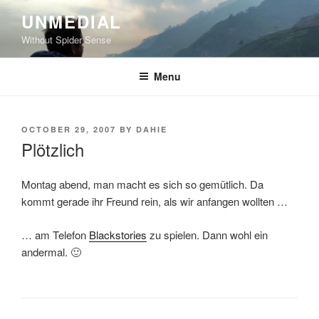
Skip
UNMEDIAL
to
Without Spider Sense
content
Menu
POSTED
OCTOBER 29, 2007
BY
DAHIE
ON
Plötzlich
Montag abend, man macht es sich so gemütlich. Da
kommt gerade ihr Freund rein, als wir anfangen wollten …
… am Telefon
Blackstories
zu spielen. Dann wohl ein
andermal. 🙂