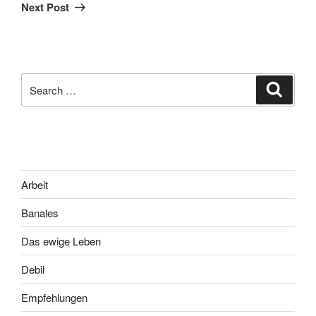
Post
Next Post
Search
Search
for:
Arbeit
Banales
Das ewige Leben
Debil
Empfehlungen