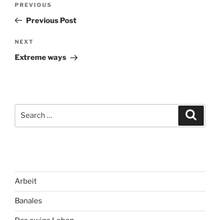
Previous
PREVIOUS
navigation
Post
Previous Post
Next
NEXT
Post
Extreme ways
Search
Search
for:
Arbeit
Banales