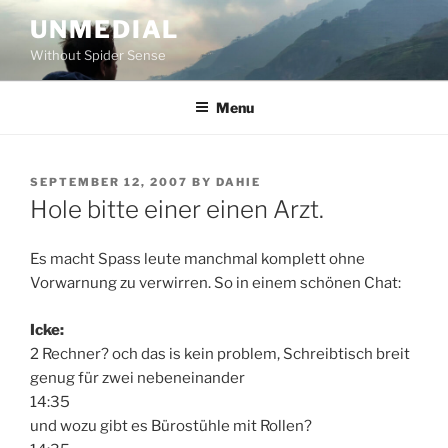
Skip
UNMEDIAL
to
Without Spider Sense
content
Menu
POSTED
SEPTEMBER 12, 2007
BY
DAHIE
ON
Hole bitte einer einen Arzt.
Es macht Spass leute manchmal komplett ohne
Vorwarnung zu verwirren. So in einem schönen Chat:
Icke:
2 Rechner? och das is kein problem, Schreibtisch breit
genug für zwei nebeneinander
14:35
und wozu gibt es Bürostühle mit Rollen?