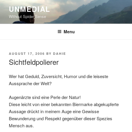
Skip
UNMEDIAL
to
Without Spider Sense
content
Menu
POSTED
AUGUST 17, 2006
BY
DAHIE
ON
Sichtfeldpolierer
Wer hat Geduld, Zuversicht, Humor und die leiseste
Aussprache der Welt?
Augenärzte sind eine Perle der Natur!
Diese leicht von einer bekannten Biermarke abgekupferte
Aussage drückt in meinem Auge eine Gewisse
Bewunderung und Respekt gegenüber dieser Spezies
Mensch aus.