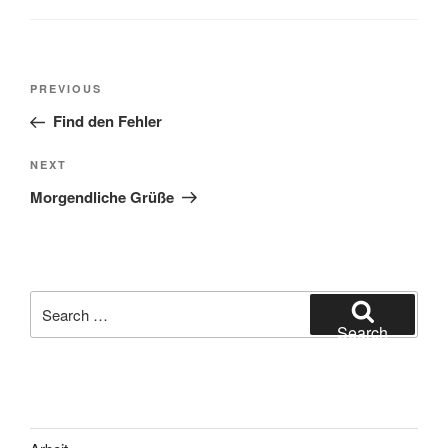
Post
Previous
PREVIOUS
navigation
Post
Find den Fehler
Next
NEXT
Post
Morgendliche Grüße
Search
for:
Search