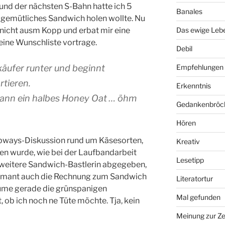
 und der nächsten S-Bahn hatte ich 5
Banales
in gemütliches Sandwich holen wollte. Nu
icht ausm Kopp und erbat mir eine
Das ewige Leb
ine Wunschliste vortrage.
Debil
rkäufer runter und beginnt
Empfehlungen
rtieren.
Erkenntnis
 dann ein halbes Honey Oat … öhm
Gedankenbröc
Hören
ubways-Diskussion rund um Käsesorten,
Kreativ
n wurde, wie bei der Laufbandarbeit
Lesetipp
 weitere Sandwich-Bastlerin abgegeben,
rmant auch die Rechnung zum Sandwich
Literatortur
räume gerade die grünspanigen
Mal gefunden
t, ob ich noch ne Tüte möchte. Tja, kein
Meinung zur Ze