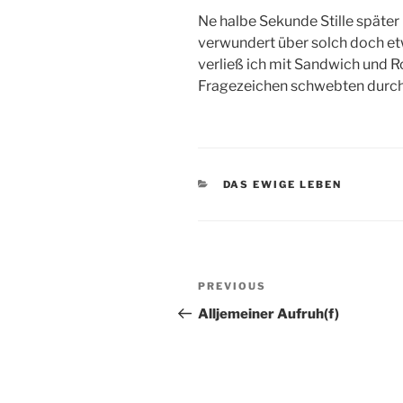
Ne halbe Sekunde Stille späte
verwundert über solch doch e
verließ ich mit Sandwich und R
Fragezeichen schwebten durc
CATEGORIES
DAS EWIGE LEBEN
Post
Previous
PREVIOUS
navigation
Post
Alljemeiner Aufruh(f)