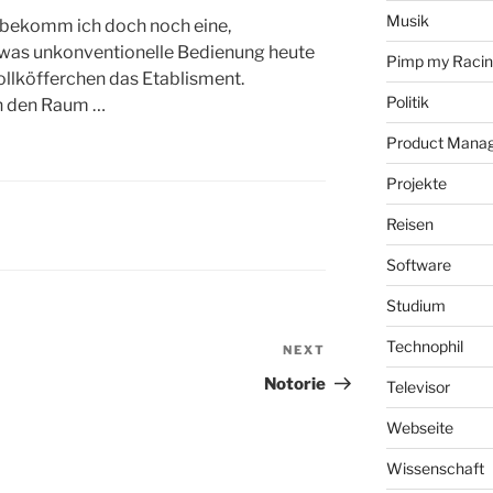
Musik
r bekomm ich doch noch eine,
twas unkonventionelle Bedienung heute
Pimp my Raci
ollköfferchen das Etablisment.
Politik
h den Raum …
Product Mana
Projekte
Reisen
Software
Studium
Technophil
NEXT
Next
Post
Notorie
Televisor
Webseite
Wissenschaft