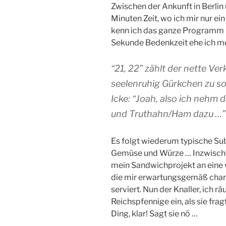
Zwischen der Ankunft in Berlin
Minuten Zeit, wo ich mir nur e
kenn ich das ganze Programm n
Sekunde Bedenkzeit ehe ich me
“21, 22” zählt der nette Ve
seelenruhig Gürkchen zu so
Icke: “Joah, also ich nehm
und Truthahn/Ham dazu …”
Es folgt wiederum typische S
Gemüse und Würze … Inzwische
mein Sandwichprojekt an eine
die mir erwartungsgemäß cha
serviert. Nun der Knaller, ich 
Reichspfennige ein, als sie frag
Ding, klar! Sagt sie nö …