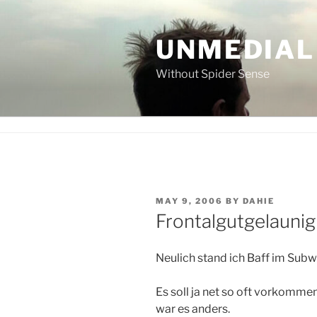
Skip
to
UNMEDIAL
content
Without Spider Sense
POSTED
MAY 9, 2006
BY
DAHIE
ON
Frontalgutgelaunig
Neulich stand ich Baff im Sub
Es soll ja net so oft vorkommen
war es anders.