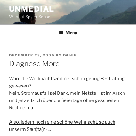
Skip
UNMEDIAL
to
Without Spider Sense
content
Menu
POSTED
DECEMBER 23, 2005
BY
DAHIE
ON
Diagnose Mord
Wäre die Weihnachtszeit net schon genug Bestrafung
gewesen?
Nein, Stromausfall sei Dank, mein Netzteil ist im Arsch
und jetz sitz ich über die Reiertage ohne gescheiten
Rechner da …
Also, jedem noch eine schöne Weihnacht, so auch
unserm Sa(n)ta(n) …