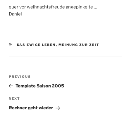
euer vor weihnachtsfreude angepinkelte …
Daniel
CATEGORIES
DAS EWIGE LEBEN
,
MEINUNG ZUR ZEIT
Post
Previous
PREVIOUS
navigation
Post
Template Saison 2005
Next
NEXT
Post
Rechner geht wieder