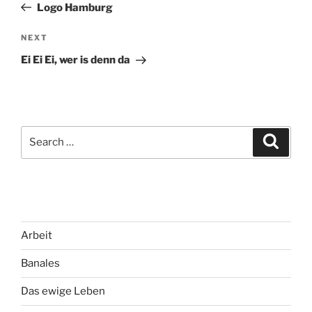
Post
Logo Hamburg
Next
NEXT
Post
Ei Ei Ei, wer is denn da
Search
Search
for:
Arbeit
Banales
Das ewige Leben