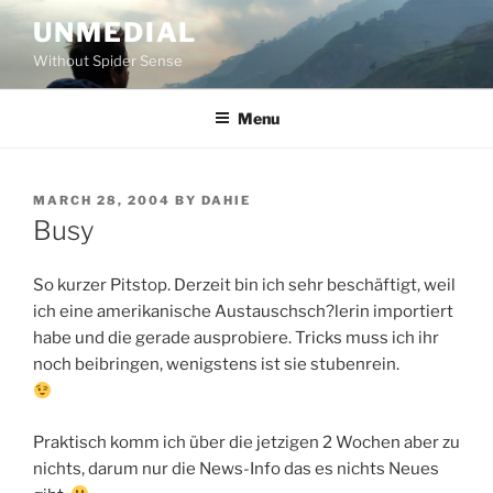
Skip
UNMEDIAL
to
Without Spider Sense
content
Menu
POSTED
MARCH 28, 2004
BY
DAHIE
ON
Busy
So kurzer Pitstop. Derzeit bin ich sehr beschäftigt, weil
ich eine amerikanische Austauschsch?lerin importiert
habe und die gerade ausprobiere. Tricks muss ich ihr
noch beibringen, wenigstens ist sie stubenrein.
Praktisch komm ich über die jetzigen 2 Wochen aber zu
nichts, darum nur die News-Info das es nichts Neues