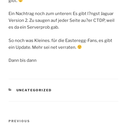
gibt.
Ein Nachtrag noch zum unteren: Es gibt l?ngst Jaguar
Version 2. Zu saugen auf jeder Seite au?er CTDP, weil
es da ein Serverprob gab.
So noch was Kleines. für die Easteregg-Fans, es gibt
ein Update. Mehr sei net verraten.
Dann bis dann
CATEGORIES
UNCATEGORIZED
Post
Previous
PREVIOUS
navigation