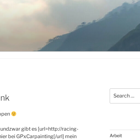
Search
enk
for:
ropen
ndzwar gibt es [url=http://racing-
Arbeit
ier bei GPxCarpainting[/url] mein