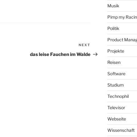
Musik
Pimp my Raci
Politik
Product Mana
NEXT
Next
Projekte
Post
das leise Fauchen im Walde
Reisen
Software
Studium
Technophil
Televisor
Webseite
Wissenschaft