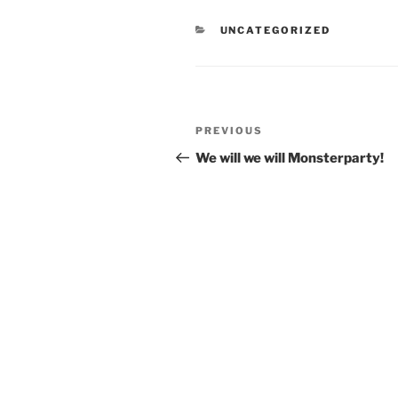
CATEGORIES
UNCATEGORIZED
Post
Previous
PREVIOUS
navigation
Post
We will we will Monsterparty!