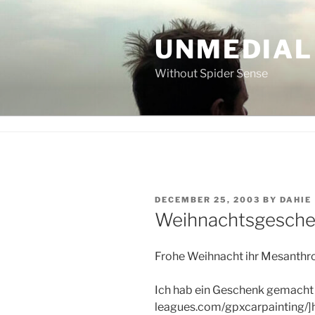
Skip
to
UNMEDIAL
content
Without Spider Sense
POSTED
DECEMBER 25, 2003
BY
DAHIE
ON
Weihnachtsgesch
Frohe Weihnacht ihr Mesanth
Ich hab ein Geschenk gemacht u
leagues.com/gpxcarpainting/]h