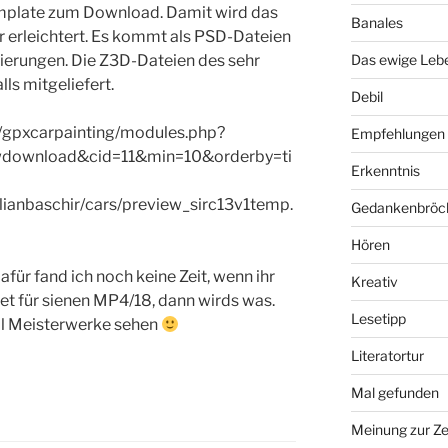
mplate zum Download. Damit wird das
Banales
r erleichtert. Es kommt als PSD-Dateien
tierungen. Die Z3D-Dateien des sehr
Das ewige Leb
ls mitgeliefert.
Debil
m/gpxcarpainting/modules.php?
Empfehlungen
download&cid=11&min=10&orderby=ti
Erkenntnis
julianbaschir/cars/preview_sirc13v1temp.
Gedankenbröc
Hören
afür fand ich noch keine Zeit, wenn ihr
Kreativ
tet für sienen MP4/18, dann wirds was.
Lesetipp
ill Meisterwerke sehen
Literatortur
Mal gefunden
Meinung zur Ze