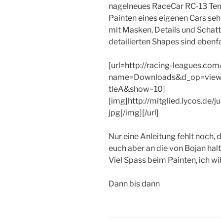
nagelneues RaceCar RC-13 Te
Painten eines eigenen Cars seh
mit Masken, Details und Schat
detailierten Shapes sind ebenfal
[url=http://racing-leagues.co
name=Downloads&d_op=view
tleA&show=10]
[img]http://mitglied.lycos.de/
jpg[/img][/url]
Nur eine Anleitung fehlt noch, d
euch aber an die von Bojan hal
Viel Spass beim Painten, ich w
Dann bis dann