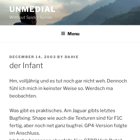
Skip
UNMEDIAL
to
Without Spider Sense
content
Menu
POSTED
DECEMBER 14, 2003
BY
DAHIE
ON
der Infant
Hm, volljährig und es tut noch gar nicht weh. Dennoch
fühl ich mich in keinster Weise so. Werdsch ma
beobachten.
Was gibt es praktisches. Am Jaguar gibts letztes
Bugfixing. Shape wie auch die Texturen sind für F1C
fertig, aber noch net ganz bugfrei. GP4-Version folgte
im Anschluss.