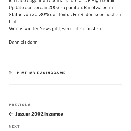
Ich habe begonnen ebenfalls fürs CTDP High Detail
Update den Jordan 2003 zu painten. Bin etwa beim
Status von 20-30% der Textur. Für Bilder isses noch zu
früh.
Wenns wieder News gibt, werd ich se posten.
Dann bis dann
CATEGORIES
PIMP MY RACINGGAME
Post
Previous
PREVIOUS
navigation
Post
Jaguar 2002 ingames
Next
NEXT