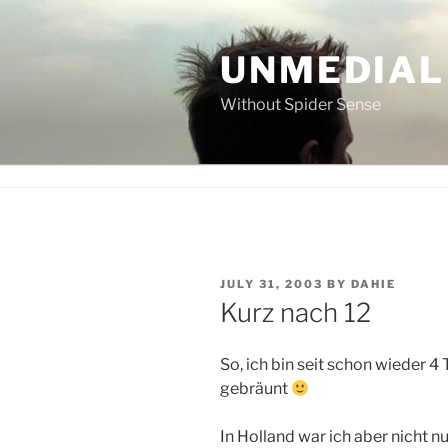
Skip
to
UNMEDIAL
content
Without Spider Sense
POSTED
JULY 31, 2003
BY
DAHIE
ON
Kurz nach 12
So, ich bin seit schon wieder 
gebräunt
In Holland war ich aber nicht n