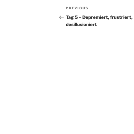
Post
Previous
PREVIOUS
navigation
Post
Tag 5 – Depremiert, frustriert,
desillusioniert