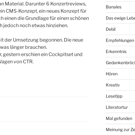
n Material. Darunter 6 Konzertreviews,
Banales
, ein CMS-Konzept, ein neues Konzept für
h einen die Grundlage für einen schönen
Das ewige Leb
ch jedoch noch etwas hinziehen.
Debil
mit der Umsetzung begonnen. Die neue
Empfehlungen
was länger brauchen.
Erkenntnis
, gestern erschien ein Cockpitset und
 Wagen von CTR.
Gedankenbröc
Hören
Kreativ
Lesetipp
Literatortur
Mal gefunden
Meinung zur Ze