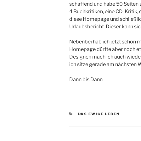
schaffend und habe 50 Seiten a
4 Buchkritiken, eine CD-Kritik
diese Homepage und schließlic
Urlaubsbericht. Dieser kann si
Nebenbei hab ich jetzt schon 
Homepage dürfte aber noch et
Designen mach ich auch wieder
ich sitze gerade am nächsten
Dann bis Dann
CATEGORIES
DAS EWIGE LEBEN