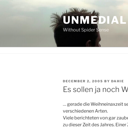
Skip
to
UNMEDIAL
content
Without Spider Sense
POSTED
DECEMBER 2, 2005
BY
DAHIE
ON
Es sollen ja noch
… gerade die Weihneinaxzeit s
verschiedenen Arten.
Viele berichteten von gar zau
zu dieser Zeit des Jahres. Eine