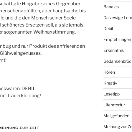
schäftigte Hingabe seines Gegenüber
Banales
 menschengefüllten, aber hauptsache bis
le und die den Mensch seiner Seele
Das ewige Leb
 schöneres Ersetzen soll, als sie jemals
Debil
t: der sogenannten Weihnaxstimmung.
Empfehlungen
Humbug und nur Produkt des anfrierenden
Erkenntnis
Glühweingenusses.
mt!
Gedankenbröc
Hören
Kreativ
ackwaren:
DEBIL
Lesetipp
mit Trauerkleidung!
Literatortur
Mal gefunden
Meinung zur Ze
MEINUNG ZUR ZEIT